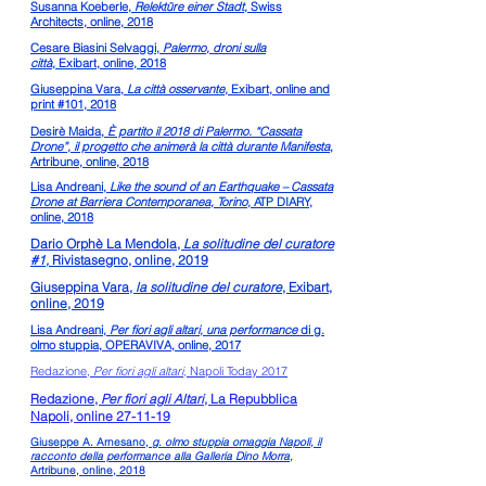
Susanna Koeberle,
Relektüre einer Stadt,
Swiss
Architects, online, 2018
Cesare Biasini Selvaggi,
Palermo, droni sulla
città,
Exibart, online, 2018
Giuseppina Vara,
La città osservante,
Exibart, online and
print #101, 2018
Desirè Maida,
È partito il 2018 di Palermo. “Cassata
Drone”, il progetto che animerà la città durante Manifesta
,
Artribune, online, 2018
Lisa Andreani,
Like the sound of an Earthquake – Cassata
Drone at Barriera Contemporanea, Torino,
ATP DIARY,
online, 2018
Dario Orphè La Mendola,
La solitudine del curatore
#1,
Rivistasegno, online, 2019
Giuseppina Vara,
la solitudine del curatore
, Exibart,
online, 2019
Lisa Andreani,
Per fiori agli altari, una performance
di g.
olmo stuppia, OPERAVIVA, online, 2017
Redazione,
Per fiori agli altari,
Napoli Today 2017
Redazione,
Per fiori agli Altari
, La Repubblica
Napoli, online 27-11-19
Giuseppe A. Arnesano,
g. olmo stuppia omaggia Napoli, il
racconto della performance alla Galleria Dino Morra,
Artribune, online, 2018