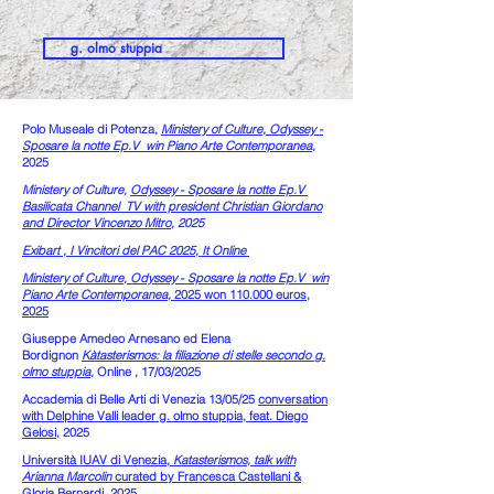
g. olmo stuppia
Polo Museale di Potenza,
Ministery of Culture, Odyssey -
Sposare la notte Ep.V win Piano Arte Contemporanea,
2025
Ministery of Culture,
Odyssey - Sposare la notte Ep.V
Basilicata Channel TV with president Christian Giordano
and Director Vincenzo Mitro,
2025
Exibart , I Vincitori del PAC 2025, It Online
Ministery of Culture, Odyssey - Sposare la notte Ep.V win
Piano Arte Contemporanea,
2025 won 110.000 euros,
2025
Giuseppe Amedeo Arnesano ed Elena
Bordignon
Kàtasterismos: la filiazione di stelle secondo g.
olmo stuppia
,
Online , 17/03/2025
Accademia di Belle Arti di Venezia 13/05/25
conversation
with Delphine Valli leader g. olmo stuppia, feat. Diego
Gelosi,
2025
Università IUAV di Venezia,
Katasterismos, talk with
Arianna Marcolin
curated by Francesca Castellani &
Gloria Bernardi, 2025