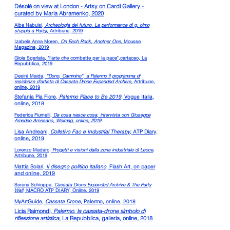
Désolé on view at London -
Artsy on Cardi Gallery -
curated by Maria Abramenko, 2020
Alba Nabulsi,
Archeologia del futuro. La performance di g. olmo
stuppia a Parigi
, Artribune, 2019
Izabela Anna Moren,
On Each Rock
,
Another One
, Mousse
Magazine, 2019
Gioia Sgarlata, "l'arte che combatte per la pace",cartaceo, La
Repubblica, 2019
Desiré Maida,
“Dono, Cammino”, a Palermo il programma di
residenze d’artista di Cassata Drone Expanded Archive,
Artribune,
online, 2019
Stefania Pia Fiore,
Palermo Place to Be 2019
, Vogue Italia,
online, 2018
Federica Fiumelli,
Da cosa nasce cosa, intervista con Giuseppe
Amedeo Arnesano, Wsimag, online, 2019
Lisa Andreani,
Colletivo Fac e Industrial Therapy,
ATP Diary,
online, 2019
Lorenzo Madaro,
Progetti e visioni dalla zona industriale di Lecce
,
Artribune, 2019
Mattia Solari,
Il disegno politico italiano
, Flash Art, on paper
and online, 2019
Serena Schioppa,
Cassata Drone Expanded Archive & The Party
Wall
, MACRO ATP DIARY, Online, 2019
MyArtGuide,
Cassata Drone
, Palermo, online, 2018
Licia Raimondi,
Palermo, la cassata-drone simbolo di
riflessione artistica
, La Repubblica, galleria, online, 2018