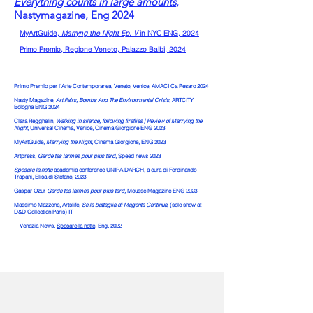
Everything counts in large amounts
,
Nastymagazine, Eng 2024
MyArtGuide,
Marryng the Night Ep. V
in NYC ENG, 2024
Primo Premio, Regione Veneto, Palazzo Balbi, 2024
Primo Premio per l'Arte Contemporanea, Veneto, Venice, AMACI Ca Pesaro 2024
Nasty Magazine,
Art Fairs, Bombs And The Environmental Crisis
, ARTCITY
Bologna ENG 2024
Clara Regghelin,
Walking in silence, following fireflies | Review of Marrying the
Night
,
Universal Cinema, Venice, Cinema Giorgione ENG 2023
MyArtGuide,
Marrying the Night
,
Cinema Giorgione, ENG 2023
Artpress,
Garde tes larmes pour plus tard
, Speed news 2023
Sposare la notte
academia conference UNIPA DARCH, a cura di Ferdinando
Trapani, Elisa di Stefano, 2023
Gaspar Ozur
Garde tes larmes pour plus tard,
Mousse Magazine ENG 2023
Massimo Mazzone,
A
rtslife,
Se la battaglia di Magenta Continua
, (solo show at
D&D Collection Paris) IT
Venezia News,
Sposare la notte,
Eng, 2022