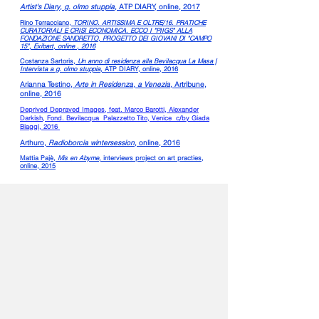
Artist's Diary, g. olmo stuppia
, ATP DIARY, online, 2017
Rino Terracciano,
TORINO. ARTISSIMA E OLTRE/16. PRATICHE
CURATORIALI E CRISI ECONOMICA. ECCO I "PIIGS" ALLA
FONDAZIONE SANDRETTO, PROGETTO DEI GIOVANI DI "CAMPO
15", Exibart, online , 2016
Costanza Sartoris,
Un anno di residenza alla Bevilacqua La Masa |
Intervista a g. olmo stuppia,
ATP DIARY, online, 2016
Arianna Testino,
Arte in Residenza, a Venezia,
Artribune,
online, 2016
Deprived Depraved Images, feat. Marco Barotti, Alexander
Darkish, Fond. Bevilacqua Palazzetto Tito, Venice c/by Giada
Biaggi, 2016
Arthuro,
Radioborcia wintersession
, online, 2016
Mattia Pajè,
Mis en Abyme,
interviews project on art practies,
online, 2015