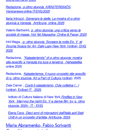
Redazione,
g.olmo stuppia. KATASTERISMÓS,
Venicenews
online IT-ENG
2025
Ilaria Introzzi,
Generare le stelle. La mostra di g.olmo
stuppia a Venezia
, Artribune, online
2025
Valerio Barberini,
g. olmo stuppia: una critica verso la
società di massa, Not Yet Magazine, Online & Paper, 2025
Irini Maga,
g. olmo stuppia Sposare la notte Ep. V at
Spuma Space for Art, Daily Lazy New York
(online), ENG
2025
Redazione,
“Katasterismós” di g.olmo stuppia: mostra
site-specific a Venezia tra luce e tenebra , Hehestetika,
online 2025
Redazione,
Katasterismos. Il nuovo progetto site specific
di g. olmo stuppia, Art a Part of Culture (online)
. 2025
Zaia Carrer ,
Cos'è il catasterismo, Ode colletiva [...}
(online), Exibart IT , 2025
Istituto di Cultura Italiana di New York,
Fireflies in New
York, Marryng the night Ep. V a derive film
by g. olmo
stuppia, 2024 - IT - ENG
Elena Cera,
Dieci anni di migrazioni dall’Italia agli Stati
Uniti in un progetto d’artista
, Artribune, 2024
Maria Abramenko, Fabio Scrivanti