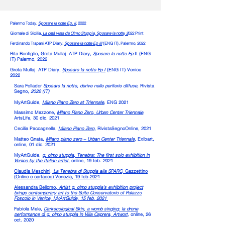
Palermo Today,
Sposare la notte Ep. II
,
2022
Giornale di Sicilia,
La città vista da Olm
o Stuppia, Sposare la notte, 2
022 Print
Ferdinando Trapani ATP Diary,
Sposare la
notte
Ep III
(ENG IT),
Palermo
, 2022
Rita Bonfiglio, Greta Mullaj ATP Diary,
Sposare la
notte
Ep
II
(ENG
IT)
Palermo
, 2022
Greta Mullaj
ATP Diary,
Sposare la
notte
Ep I
(ENG IT) Venice
2022
Sara Follador
Sposare la notte, derive nelle periferie diffuse
,
Rivista
Segno,
2022 (IT)
MyArtGuide,
Milano Piano Zero at Triennale
, ENG 2021
Massimo Mazzone,
Milano Piano Zero, Urban Center Triennale
,
ArtsLife, 30 dic. 2021
Cecilia Paccagnella,
Milano Piano Zero
, RivistaSegnoOnline, 2021
Matteo Gnata,
Milano piano zero – Urban Center Triennale
, Exibart,
online, 01 dic. 2021
MyArtGuide,
g. olmo stuppia, Tenebra: The first solo exhibition in
Venice by the Italian artist
, online, 19 feb. 2021
Claudia Meschini,
La Tenebra di Stuppia alla SPARC,
Gazzettino
(Online e cartaceo) Venezia, 19 feb.2021
Alessandra Bellomo,
Artist g. olmo stuppia’s exhibition project
brings contemporary art to the Suite Conservatorio of Palazzo
Foscolo in Venice, MyArtGuide, 15 feb. 2021
Fabiola Mele,
Darkecological Skin, a womb singing: la drone
performance di g. olmo stuppia in Villa Caprera, Artwort
,
online, 26
oct. 2020