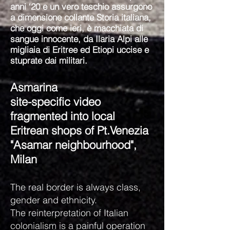
anni ‘20 e un vero teschio assurgono
a dimensione collante Storia italiana,
che oggi come ieri, è macchiata di
sangue innocente, da Ilaria Alpi alle
migliaia di Eritree ed Etiopi uccise e
stuprate dai militari.
Asmarina
site-specific video
fragmented into local
Eritrean shops of Pt.Venezia
"Asamar neighbourhood",
Milan
The real border is always class,
gender and ethnicity.
The reinterpretation of Italian
colonialism is a painful operation