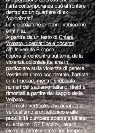
l’arte contemporanea può affrontare
dentro ad un quartiere di ex
“colonizzati".
La violenza che le donne subiscono
è infinita.
A partire da un testo di
Chiara
Volpato, ricercatrice e docente
all’Università Bicocca
l’opera si concentra sul tema della
violenza coloniale italiana in
particolare sulla violenza di genere.
Vestito da uomo occidentale, l’artista
si fa truccare mentre snocciola i
numeri del sadismo italiano, riletti e
rimontati a partire dal saggio della
Volpato.
Il formato verticale, che rimanda al
verticalismo architettonico e alle
pubblicità bumpers sparse a Milano
su schermi IGP Decaux, alcuni
elementi estetici come una lampada